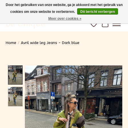
Door het gebruiken van onze website, ga je akkoord met het gebruik van
cookies om onze website te verbeteren.
Dit bericht verbergen
Gratis verzending vanaf 100€ (BE) Snelle levering
Meer over cookies »
Be Unique
Verlanglijst
Winkelwa
Home
/
Avril wide leg Jeans - Dark blue
Product image slideshow Items