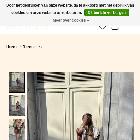
Door het gebruiken van onze website, ga je akkoord met het gebruik van
cookies om onze website te verbeteren.
Dit bericht verbergen
Gratis verzending vanaf 100€ (BE) Snelle levering
Meer over cookies »
Be Unique
Verlanglijst
Winkelwa
Home
/
Bami skirt
Product image slideshow Items