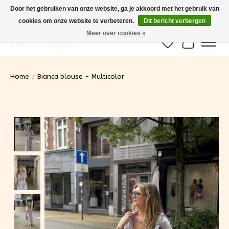
Door het gebruiken van onze website, ga je akkoord met het gebruik van
cookies om onze website te verbeteren.
Dit bericht verbergen
Gratis verzending vanaf 100€ (BE) Snelle levering
Meer over cookies »
Be Unique
Verlanglijst
Winkelwa
Home
/
Bianca blouse - Multicolor
Product image slideshow Items