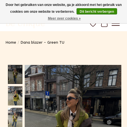
Door het gebruiken van onze website, ga je akkoord met het gebruik van
cookies om onze website te verbeteren.
Dit bericht verbergen
Gratis verzending vanaf 100€ (BE) Snelle levering
Meer over cookies »
Be Unique
Verlanglijst
Winkelwa
Home
/
Dana blazer - Green TU
Product image slideshow Items