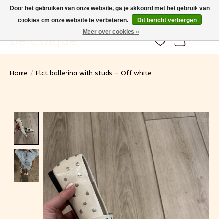
Door het gebruiken van onze website, ga je akkoord met het gebruik van
cookies om onze website te verbeteren.
Dit bericht verbergen
Gratis verzending vanaf 100€ (BE) Snelle levering
Meer over cookies »
Be Unique
Verlanglijst
Winkelwa
Home
/
Flat ballerina with studs - Off white
Product image slideshow Items