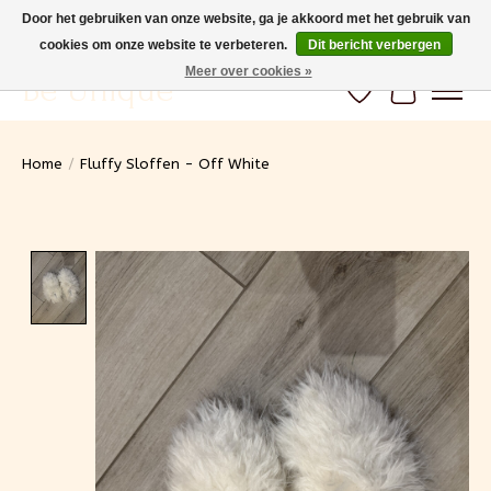
Door het gebruiken van onze website, ga je akkoord met het gebruik van
cookies om onze website te verbeteren.
Dit bericht verbergen
Gratis verzending vanaf 100€ (BE) Snelle levering
Meer over cookies »
Be Unique
Verlanglijst
Winkelwa
Home
/
Fluffy Sloffen - Off White
Product image slideshow Items