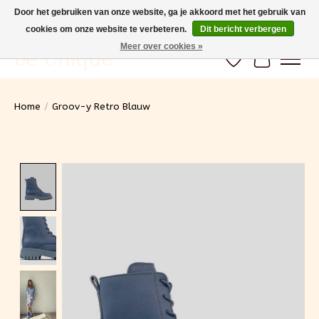
Door het gebruiken van onze website, ga je akkoord met het gebruik van
cookies om onze website te verbeteren.
Dit bericht verbergen
Gratis verzending vanaf 100€ (BE) Snelle levering
Meer over cookies »
Be Unique
Verlanglijst
Winkelwa
Home
/
Groov-y Retro Blauw
Product image slideshow Items