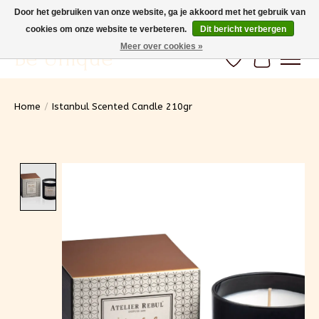
Door het gebruiken van onze website, ga je akkoord met het gebruik van
cookies om onze website te verbeteren.
Dit bericht verbergen
Gratis verzending vanaf 100€ (BE) Snelle levering
Meer over cookies »
Be Unique
Verlanglijst
Winkelwa
Home
/
Istanbul Scented Candle 210gr
Product image slideshow Items