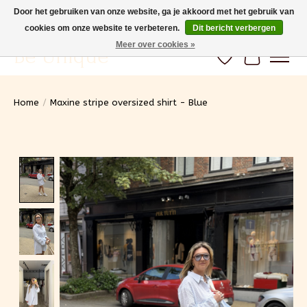
Door het gebruiken van onze website, ga je akkoord met het gebruik van
cookies om onze website te verbeteren.
Dit bericht verbergen
Gratis verzending vanaf 100€ (BE) Snelle levering
Meer over cookies »
Be Unique
Verlanglijst
Winkelwa
Home
/
Maxine stripe oversized shirt - Blue
Product image slideshow Items