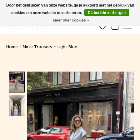
Door het gebruiken van onze website, ga je akkoord met het gebruik van
cookies om onze website te verbeteren.
Dit bericht verbergen
Gratis verzending vanaf 100€ (BE) Snelle levering
Meer over cookies »
Be Unique
Verlanglijst
Winkelwa
Home
/
Mirte Trousers - Light Blue
Product image slideshow Items