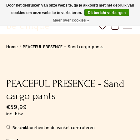
Door het gebruiken van onze website, ga je akkoord met het gebruik van
cookies om onze website te verbeteren.
Dit bericht verbergen
Gratis verzending vanaf 100€ (BE) Snelle levering
Meer over cookies »
Be Unique
Verlanglijst
Winkelwa
Home
/
PEACEFUL PRESENCE - Sand cargo pants
Product image slideshow Items
PEACEFUL PRESENCE - Sand
cargo pants
€59,99
Incl. btw
Beschikbaarheid in de winkel controleren