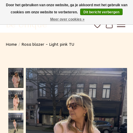
Door het gebruiken van onze website, ga je akkoord met het gebruik van
cookies om onze website te verbeteren.
Dit bericht verbergen
Gratis verzending vanaf 100€ (BE) Snelle levering
Meer over cookies »
Be Unique
Verlanglijst
Winkelwa
Home
/
Rosa blazer - Light pink TU
Product image slideshow Items