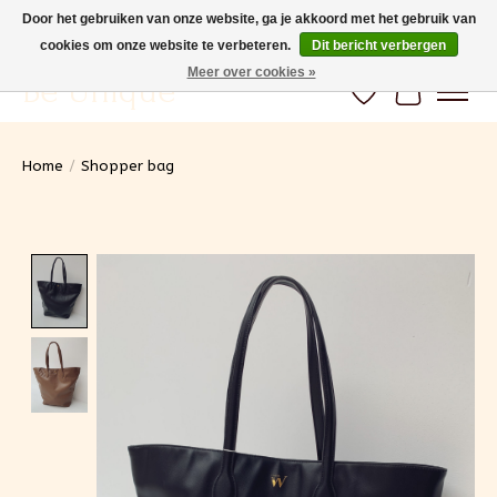
Door het gebruiken van onze website, ga je akkoord met het gebruik van
cookies om onze website te verbeteren.
Dit bericht verbergen
Gratis verzending vanaf 100€ (BE) Snelle levering
Meer over cookies »
Be Unique
Verlanglijst
Winkelwa
Home
/
Shopper bag
Product image slideshow Items