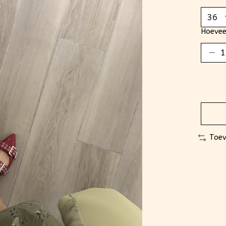
Hoevee
Toev