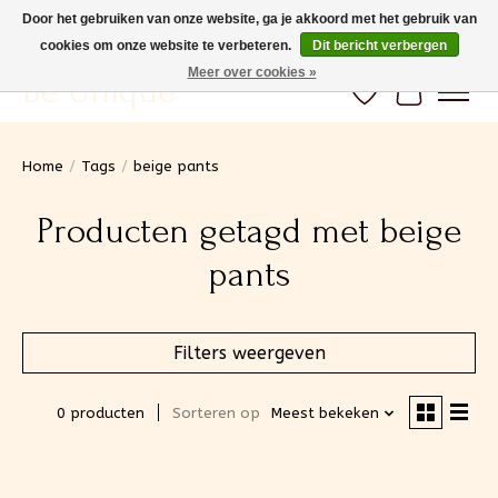
Door het gebruiken van onze website, ga je akkoord met het gebruik van
cookies om onze website te verbeteren.
Dit bericht verbergen
Gratis verzending vanaf 100€ (BE) Snelle levering
Meer over cookies »
Be Unique
Verlanglijst
Winkelwa
Home
/
Tags
/
beige pants
Producten getagd met beige
pants
Filters weergeven
0 producten
Sorteren op
Meest bekeken