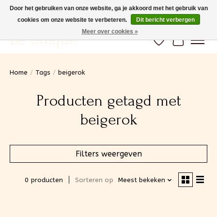
Door het gebruiken van onze website, ga je akkoord met het gebruik van
cookies om onze website te verbeteren.
Dit bericht verbergen
Gratis verzending vanaf 100€ (BE) Snelle levering
Meer over cookies »
Be Unique
Verlanglijst
Winkelwa
Home
/
Tags
/
beigerok
Producten getagd met
beigerok
Filters weergeven
0 producten
Sorteren op
Meest bekeken