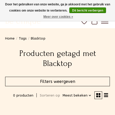
Door het gebruiken van onze website, ga je akkoord met het gebruik van
cookies om onze website te verbeteren.
Dit bericht verbergen
Gratis verzending vanaf 100€ (BE) Snelle levering
Meer over cookies »
Be Unique
Verlanglijst
Winkelwa
Home
/
Tags
/
Blacktop
Producten getagd met
Blacktop
Filters weergeven
0 producten
Sorteren op
Meest bekeken