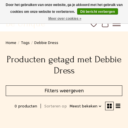
Door het gebruiken van onze website, ga je akkoord met het gebruik van
cookies om onze website te verbeteren.
Dit bericht verbergen
Gratis verzending vanaf 100€ (BE) Snelle levering
Meer over cookies »
Be Unique
Verlanglijst
Winkelwa
Home
/
Tags
/
Debbie Dress
Producten getagd met Debbie
Dress
Filters weergeven
0 producten
Sorteren op
Meest bekeken