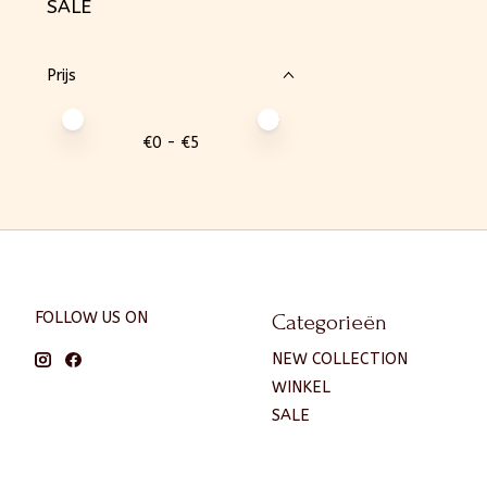
SALE
Prijs
Minimale prijswaarde
Price maximum value
€
0
- €
5
FOLLOW US ON
Categorieën
NEW COLLECTION
WINKEL
SALE