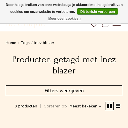
Door het gebruiken van onze website, ga je akkoord met het gebruik van
cookies om onze website te verbeteren.
Dit bericht verbergen
Gratis verzending vanaf 100€ (BE) Snelle levering
Meer over cookies »
Be Unique
Verlanglijst
Winkelwa
Home
/
Tags
/
Inez blazer
Producten getagd met Inez
blazer
Filters weergeven
0 producten
Sorteren op
Meest bekeken