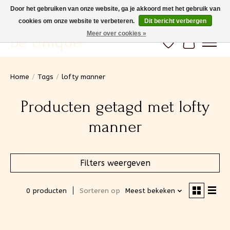
Door het gebruiken van onze website, ga je akkoord met het gebruik van
cookies om onze website te verbeteren.
Dit bericht verbergen
Gratis verzending vanaf 100€ (BE) Snelle levering
Meer over cookies »
Be Unique
Verlanglijst
Winkelwa
Home
/
Tags
/
lofty manner
Producten getagd met lofty
manner
Filters weergeven
0 producten
Sorteren op
Meest bekeken