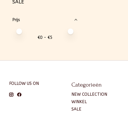
SALE
Prijs
Minimale prijswaarde
Price maximum value
€
0
- €
5
FOLLOW US ON
Categorieën
NEW COLLECTION
WINKEL
SALE