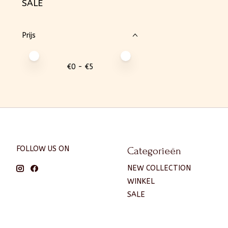
SALE
Prijs
Minimale prijswaarde
Price maximum value
€
0
- €
5
FOLLOW US ON
Categorieën
NEW COLLECTION
WINKEL
SALE