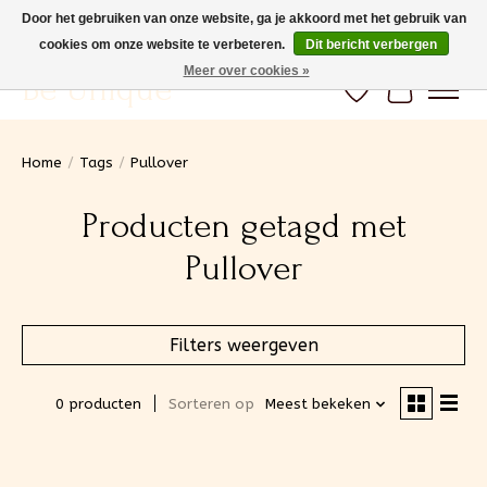
Door het gebruiken van onze website, ga je akkoord met het gebruik van
cookies om onze website te verbeteren.
Dit bericht verbergen
Gratis verzending vanaf 100€ (BE) Snelle levering
Meer over cookies »
Be Unique
Verlanglijst
Winkelwa
Home
/
Tags
/
Pullover
Producten getagd met
Pullover
Filters weergeven
0 producten
Sorteren op
Meest bekeken