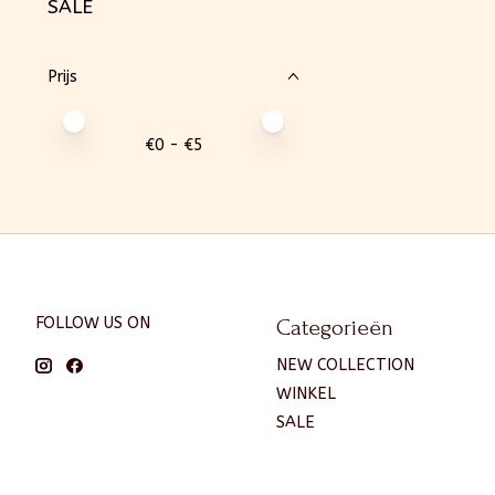
SALE
Prijs
Minimale prijswaarde
Price maximum value
€
0
- €
5
FOLLOW US ON
Categorieën
NEW COLLECTION
WINKEL
SALE