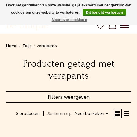
Door het gebruiken van onze website, ga je akkoord met het gebruik van
cookies om onze website te verbeteren.
Dit bericht verbergen
Gratis verzending vanaf 100€ (BE) Snelle levering
Meer over cookies »
Be Unique
Verlanglijst
Winkelwa
Home
/
Tags
/
verapants
Producten getagd met
verapants
Filters weergeven
0 producten
Sorteren op
Meest bekeken