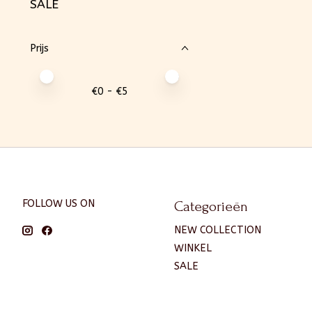
SALE
Prijs
Minimale prijswaarde
Price maximum value
€
0
- €
5
FOLLOW US ON
Categorieën
NEW COLLECTION
WINKEL
SALE