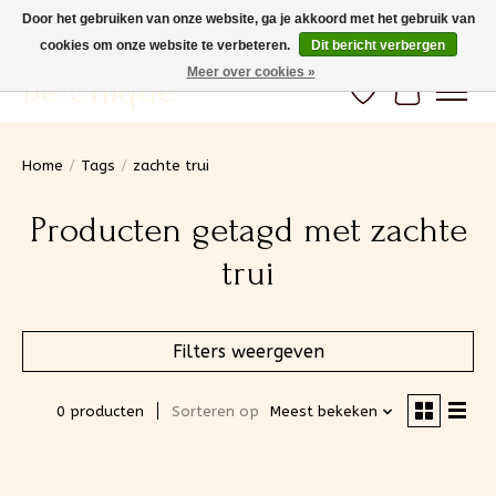
Door het gebruiken van onze website, ga je akkoord met het gebruik van
cookies om onze website te verbeteren.
Dit bericht verbergen
Gratis verzending vanaf 100€ (BE) Snelle levering
Meer over cookies »
Be Unique
Verlanglijst
Winkelwa
Home
/
Tags
/
zachte trui
Producten getagd met zachte
trui
Filters weergeven
0 producten
Sorteren op
Meest bekeken